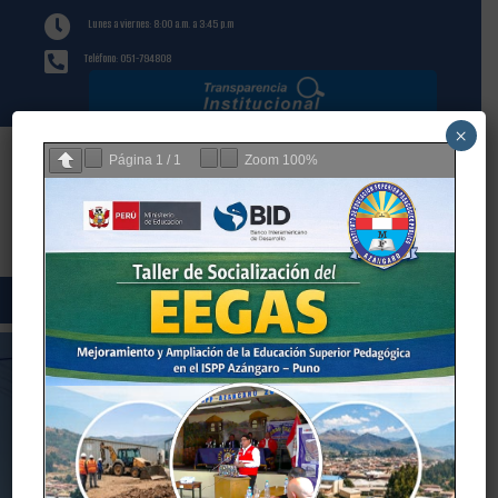

Lunes a viernes: 8:00 a.m. a 3:45 p.m

Teléfono: 051-794808
×
Página
1
/
1
Zoom
100%
Resultados
contrato docente