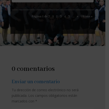
Página 1 de 7
1
2
3
4
5
...
»
Última »
0 comentarios
Enviar un comentario
Tu dirección de correo electrónico no será
publicada.
Los campos obligatorios están
marcados con
*