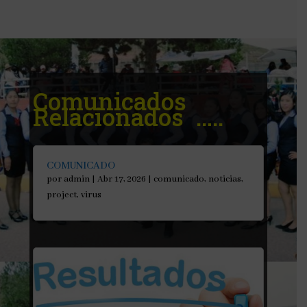
Comunicados
Relacionados …..
COMUNICADO
por
admin
|
Abr 17, 2026
|
comunicado
,
noticias
,
project
,
virus