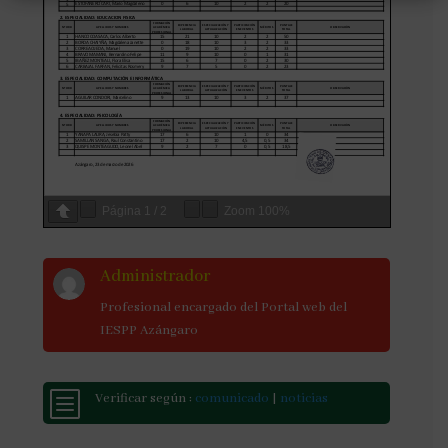
Página
1
/
2
Zoom
100%
Administrador
Profesional encargado del Portal web del
IESPP Azángaro
b
Verificar según :
comunicado
|
noticias