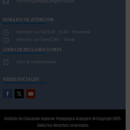
contacto@iesppazangaro.edu.pe

HORARIO DE ATENCION
Atención: Lun-Vie/8:00 -15:45 - Presencial
}
Atención: Lun-Dom/(24h) - Virtual
}
LIBRO DE RECLAMACIONES
Libro de reclamaciones

REDES SOCIALES
Instituto de Educación Superior Pedagógico Azangaro
© C
opyright 2025.
Todos los derechos reservados