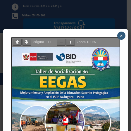

Lunes a viernes: 8:00 a.m. a 3:45 p.m

Teléfono: 051-794808
×
Página
1
/
1
Zoom
100%
SERVICIO MÉDICO