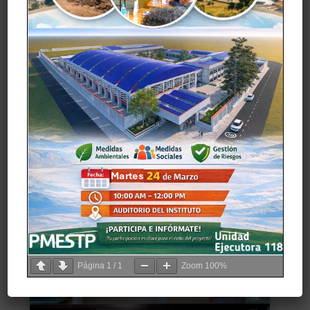
El Instituto de Educación Superior Pedagógico Público
“Azángaro” cuenta con e
l servicio de soporte médico está
encargado de brindar atención primaria en emergencias,
urgencias, accidentes e incidentes, así como la
realización de actividades preventivo/promocionales,
servicio de consultoría médica, consultoría en enfermería
primaria, capacitación sobre inmunizaciones y
enfermedades a todas las/los estudiantes, las/los
docentes y personal administrativo del IESPP «Azángaro»
Página
1
/
1
Zoom
100%