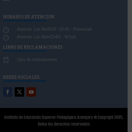
HORARIO DE ATENCION
Atención: Lun-Vie/8:00 -15:45 - Presencial
}
Atención: Lun-Dom/(24h) - Virtual
}
LIBRO DE RECLAMACIONES
Libro de reclamaciones

REDES SOCIALES
Instituto de Educación Superior Pedagógico Azangaro
© C
opyright 2025.
Todos los derechos reservados