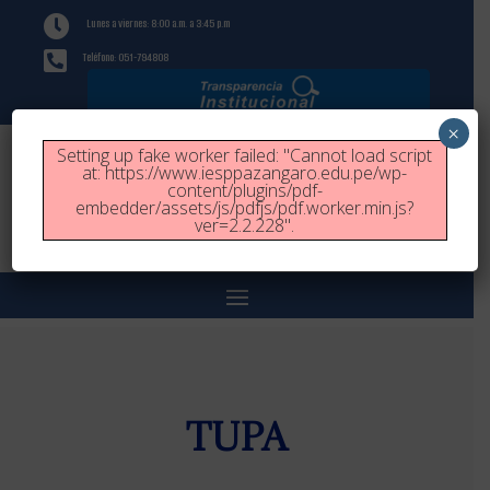

Lunes a viernes: 8:00 a.m. a 3:45 p.m

Teléfono: 051-794808
×
Setting up fake worker failed: "Cannot load script
at: https://www.iesppazangaro.edu.pe/wp-
content/plugins/pdf-
embedder/assets/js/pdfjs/pdf.worker.min.js?
ver=2.2.228".
TUPA