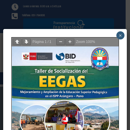

Lunes a viernes: 8:00 a.m. a 3:45 p.m

Teléfono: 051-794808
×
Página
1
/
1
Zoom
100%
BIENVENIDO AL NUEVO
PORTAL WEB
El Instituto de Educación de Superior Público