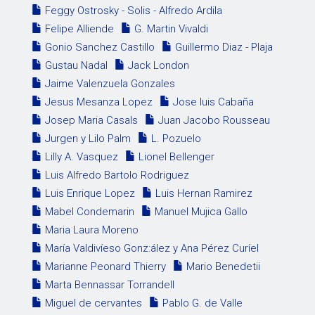
Feggy Ostrosky - Solis - Alfredo Ardila
Felipe Alliende
G. Martin Vivaldi
Gonio Sanchez Castillo
Guillermo Diaz - Plaja
Gustau Nadal
Jack London
Jaime Valenzuela Gonzales
Jesus Mesanza Lopez
Jose luis Cabaña
Josep Maria Casals
Juan Jacobo Rousseau
Jurgen y Lilo Palm
L. Pozuelo
Lilly A. Vasquez
Lionel Bellenger
Luis Alfredo Bartolo Rodriguez
Luis Enrique Lopez
Luis Hernan Ramirez
Mabel Condemarin
Manuel Mujica Gallo
Maria Laura Moreno
María Valdivíeso Gonz:ález y Ana Pérez Curíel
Marianne Peonard Thierry
Mario Benedetii
Marta Bennassar Torrandell
Miguel de cervantes
Pablo G. de Valle