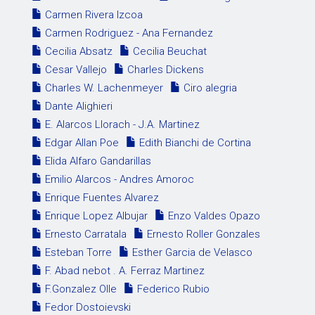
Carmen Rivera Izcoa
Carmen Rodriguez - Ana Fernandez
Cecilia Absatz
Cecilia Beuchat
Cesar Vallejo
Charles Dickens
Charles W. Lachenmeyer
Ciro alegria
Dante Alighieri
E. Alarcos Llorach - J.A. Martinez
Edgar Allan Poe
Edith Bianchi de Cortina
Elida Alfaro Gandarillas
Emilio Alarcos - Andres Amoroc
Enrique Fuentes Alvarez
Enrique Lopez Albujar
Enzo Valdes Opazo
Ernesto Carratala
Ernesto Roller Gonzales
Esteban Torre
Esther Garcia de Velasco
F. Abad nebot . A. Ferraz Martinez
F.Gonzalez Olle
Federico Rubio
Fedor Dostoievski