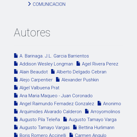
COMUNICACION
Autores
A. Barinaga. J.L. Garcia Barrientos
Addison Wesley Longman
Agel Rivera Perez
Alain Beaudot
Alberto Delgado Cebran
Alejo Carpentier
Alexander Pushkin
Algel Valbuena Prat
Ana Maria Maqueo - Juan Coronado
Angel Raimundo Fernadez Gonzalez
Anonimo
Arquimides Alvarado Calderon
Arroyomolinos
Augusto Pila Teleña
Augusto Tamayo Varga
Augusto Tamayo Vargas
Bettina Hurlimann
Boris Romero Accinelli
Carmen Angulo