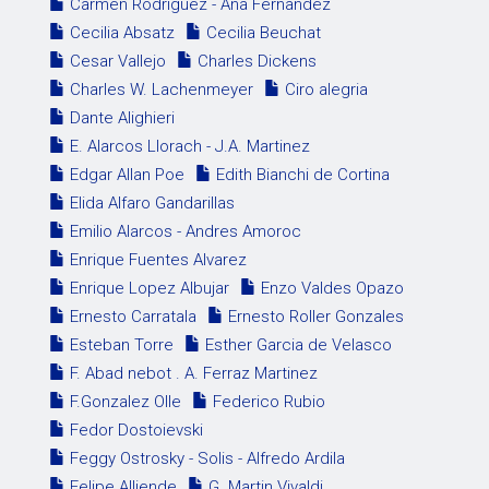
Carmen Rodriguez - Ana Fernandez
Cecilia Absatz
Cecilia Beuchat
Cesar Vallejo
Charles Dickens
Charles W. Lachenmeyer
Ciro alegria
Dante Alighieri
E. Alarcos Llorach - J.A. Martinez
Edgar Allan Poe
Edith Bianchi de Cortina
Elida Alfaro Gandarillas
Emilio Alarcos - Andres Amoroc
Enrique Fuentes Alvarez
Enrique Lopez Albujar
Enzo Valdes Opazo
Ernesto Carratala
Ernesto Roller Gonzales
Esteban Torre
Esther Garcia de Velasco
F. Abad nebot . A. Ferraz Martinez
F.Gonzalez Olle
Federico Rubio
Fedor Dostoievski
Feggy Ostrosky - Solis - Alfredo Ardila
Felipe Alliende
G. Martin Vivaldi