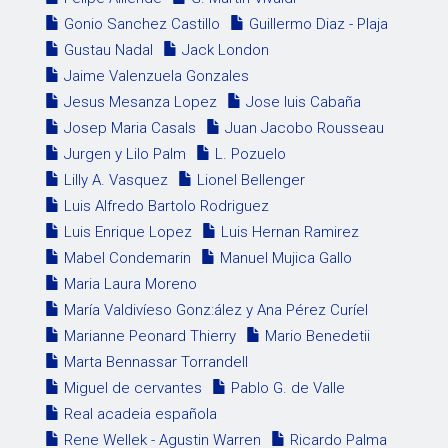
Gonio Sanchez Castillo
Guillermo Diaz - Plaja
Gustau Nadal
Jack London
Jaime Valenzuela Gonzales
Jesus Mesanza Lopez
Jose luis Cabaña
Josep Maria Casals
Juan Jacobo Rousseau
Jurgen y Lilo Palm
L. Pozuelo
Lilly A. Vasquez
Lionel Bellenger
Luis Alfredo Bartolo Rodriguez
Luis Enrique Lopez
Luis Hernan Ramirez
Mabel Condemarin
Manuel Mujica Gallo
Maria Laura Moreno
María Valdivíeso Gonz:ález y Ana Pérez Curíel
Marianne Peonard Thierry
Mario Benedetii
Marta Bennassar Torrandell
Miguel de cervantes
Pablo G. de Valle
Real acadeia española
Rene Wellek - Agustin Warren
Ricardo Palma