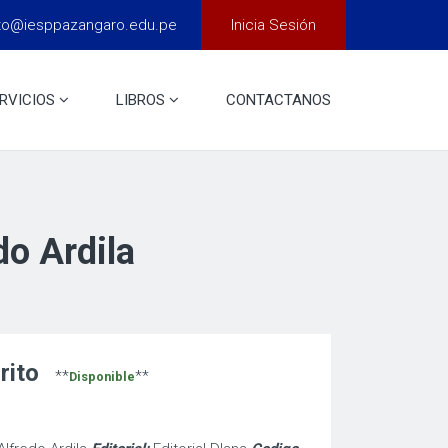
to@iesppazangaro.edu.pe
Inicia Sesión
RVICIOS
LIBROS
CONTACTANOS
do Ardila
rito
**
**
Disponible