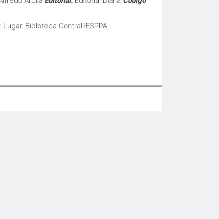
Alfredo Ardila
Editorial:
Editorial DIana
Codigo
: Lugar: Bibloteca Central IESPPA