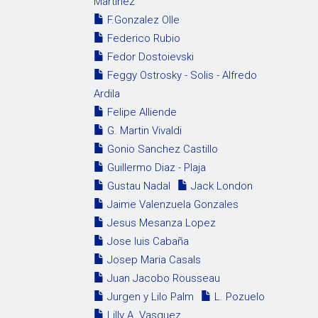
Martinez
F.Gonzalez Olle
Federico Rubio
Fedor Dostoievski
Feggy Ostrosky - Solis - Alfredo
Ardila
Felipe Alliende
G. Martin Vivaldi
Gonio Sanchez Castillo
Guillermo Diaz - Plaja
Gustau Nadal
Jack London
Jaime Valenzuela Gonzales
Jesus Mesanza Lopez
Jose luis Cabaña
Josep Maria Casals
Juan Jacobo Rousseau
Jurgen y Lilo Palm
L. Pozuelo
Lilly A. Vasquez