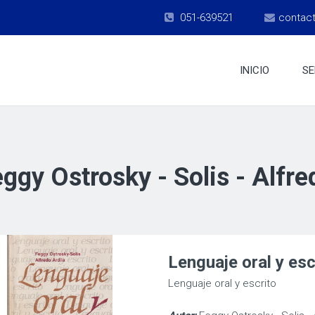
051-639521
contac
INICIO
SE
ggy Ostrosky - Solis - Alfre
Lenguaje oral y esc
Lenguaje oral y escrito