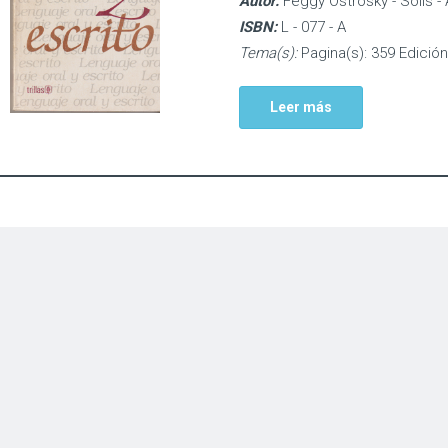
Autor:
Feggy Ostrosky - Solis - 
ISBN:
L - 077 - A
Tema(s):
Pagina(s): 359 Edición
Leer más