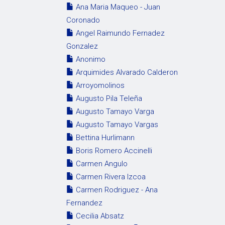
Ana Maria Maqueo - Juan
Coronado
Angel Raimundo Fernadez
Gonzalez
Anonimo
Arquimides Alvarado Calderon
Arroyomolinos
Augusto Pila Teleña
Augusto Tamayo Varga
Augusto Tamayo Vargas
Bettina Hurlimann
Boris Romero Accinelli
Carmen Angulo
Carmen Rivera Izcoa
Carmen Rodriguez - Ana
Fernandez
Cecilia Absatz