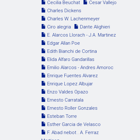
Cecilia Beuchat
Cesar Vallejo
Charles Dickens
Charles W. Lachenmeyer
Ciro alegria
Dante Alighieri
E. Alarcos Llorach - J.A. Martinez
Edgar Allan Poe
Edith Bianchi de Cortina
Elida Alfaro Gandarillas
Emilio Alarcos - Andres Amoroc
Enrique Fuentes Alvarez
Enrique Lopez Albujar
Enzo Valdes Opazo
Ernesto Carratala
Ernesto Roller Gonzales
Esteban Torre
Esther Garcia de Velasco
F. Abad nebot . A. Ferraz