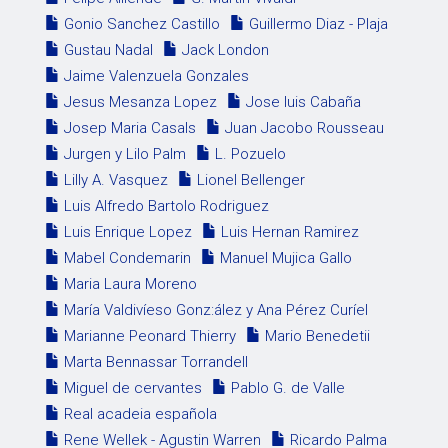
Gonio Sanchez Castillo
Guillermo Diaz - Plaja
Gustau Nadal
Jack London
Jaime Valenzuela Gonzales
Jesus Mesanza Lopez
Jose luis Cabaña
Josep Maria Casals
Juan Jacobo Rousseau
Jurgen y Lilo Palm
L. Pozuelo
Lilly A. Vasquez
Lionel Bellenger
Luis Alfredo Bartolo Rodriguez
Luis Enrique Lopez
Luis Hernan Ramirez
Mabel Condemarin
Manuel Mujica Gallo
Maria Laura Moreno
María Valdivíeso Gonz:ález y Ana Pérez Curíel
Marianne Peonard Thierry
Mario Benedetii
Marta Bennassar Torrandell
Miguel de cervantes
Pablo G. de Valle
Real acadeia española
Rene Wellek - Agustin Warren
Ricardo Palma