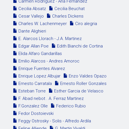
Carmen Rodriguez - Ana Fernandez
Cecilia Absatz
Cecilia Beuchat
Cesar Vallejo
Charles Dickens
Charles W. Lachenmeyer
Ciro alegria
Dante Alighieri
E. Alarcos Llorach - J.A. Martinez
Edgar Allan Poe
Edith Bianchi de Cortina
Elida Alfaro Gandarillas
Emilio Alarcos - Andres Amoroc
Enrique Fuentes Alvarez
Enrique Lopez Albujar
Enzo Valdes Opazo
Ernesto Carratala
Ernesto Roller Gonzales
Esteban Torre
Esther Garcia de Velasco
F. Abad nebot . A. Ferraz Martinez
F.Gonzalez Olle
Federico Rubio
Fedor Dostoievski
Feggy Ostrosky - Solis - Alfredo Ardila
Felipe Alliende
G. Martin Vivaldi