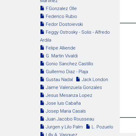
Martinez
F.Gonzalez Olle
Federico Rubio
Fedor Dostoievski
Feggy Ostrosky - Solis - Alfredo
Ardila
Felipe Alliende
G. Martin Vivaldi
Gonio Sanchez Castillo
Guillermo Diaz - Plaja
Gustau Nadal
Jack London
Jaime Valenzuela Gonzales
Jesus Mesanza Lopez
Jose luis Cabaña
Josep Maria Casals
Juan Jacobo Rousseau
Jurgen y Lilo Palm
L. Pozuelo
Lilly A. Vasquez