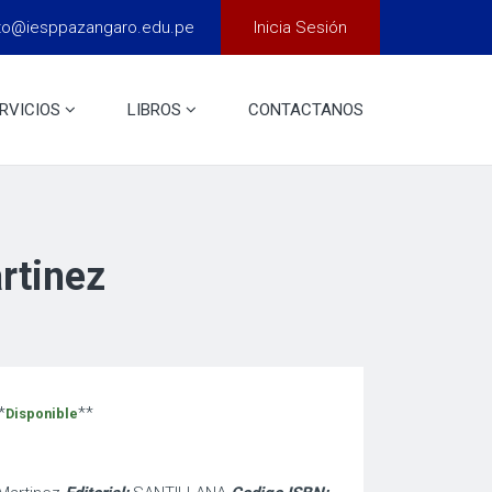
to@iesppazangaro.edu.pe
Inicia Sesión
RVICIOS
LIBROS
CONTACTANOS
artinez
*
**
Disponible