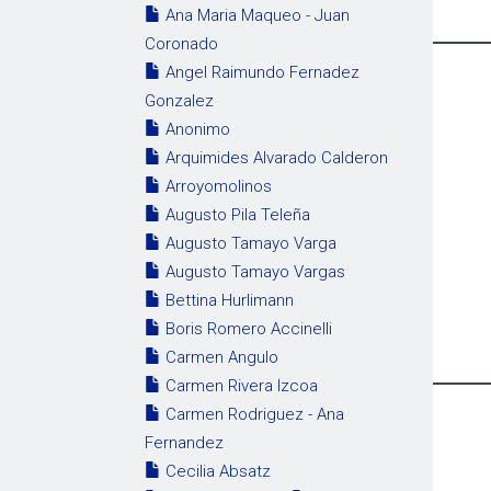
Ana Maria Maqueo - Juan
Coronado
Angel Raimundo Fernadez
Gonzalez
Anonimo
Arquimides Alvarado Calderon
Arroyomolinos
Augusto Pila Teleña
Augusto Tamayo Varga
Augusto Tamayo Vargas
Bettina Hurlimann
Boris Romero Accinelli
Carmen Angulo
Carmen Rivera Izcoa
Carmen Rodriguez - Ana
Fernandez
Cecilia Absatz