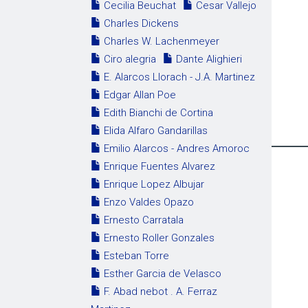
Cecilia Beuchat
Cesar Vallejo
Charles Dickens
Charles W. Lachenmeyer
Ciro alegria
Dante Alighieri
E. Alarcos Llorach - J.A. Martinez
Edgar Allan Poe
Edith Bianchi de Cortina
Elida Alfaro Gandarillas
Emilio Alarcos - Andres Amoroc
Enrique Fuentes Alvarez
Enrique Lopez Albujar
Enzo Valdes Opazo
Ernesto Carratala
Ernesto Roller Gonzales
Esteban Torre
Esther Garcia de Velasco
F. Abad nebot . A. Ferraz