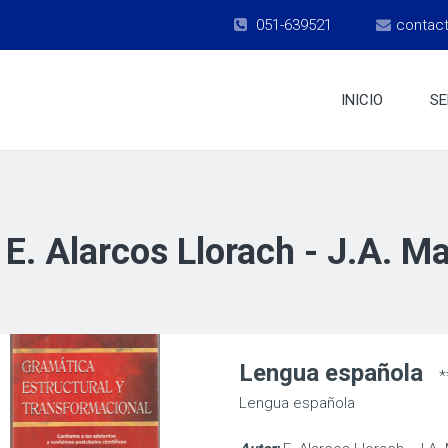
051-639521
contac
INICIO
SE
:
E. Alarcos Llorach - J.A. M
Lengua española
*
Lengua española