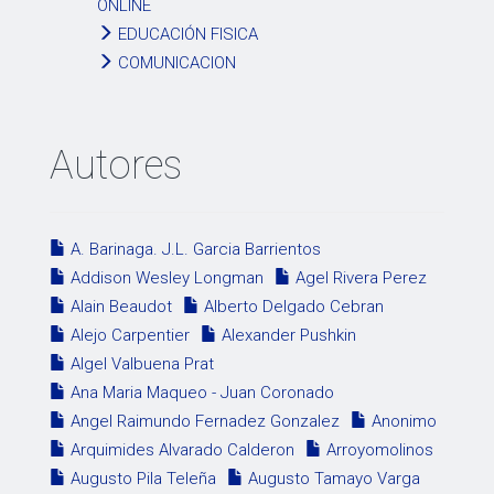
ONLINE
EDUCACIÓN FISICA
COMUNICACION
Autores
A. Barinaga. J.L. Garcia Barrientos
Addison Wesley Longman
Agel Rivera Perez
Alain Beaudot
Alberto Delgado Cebran
Alejo Carpentier
Alexander Pushkin
Algel Valbuena Prat
Ana Maria Maqueo - Juan Coronado
Angel Raimundo Fernadez Gonzalez
Anonimo
Arquimides Alvarado Calderon
Arroyomolinos
Augusto Pila Teleña
Augusto Tamayo Varga