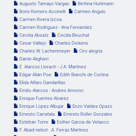
Augusto Tamayo Vargas
Bettina Hurlimann
Boris Romero Accinelli
Carmen Angulo
Carmen Rivera Izcoa
Carmen Rodriguez - Ana Fernandez
Cecilia Absatz
Cecilia Beuchat
Cesar Vallejo
Charles Dickens
Charles W. Lachenmeyer
Ciro alegria
Dante Alighieri
E. Alarcos Llorach - J.A. Martinez
Edgar Allan Poe
Edith Bianchi de Cortina
Elida Alfaro Gandarillas
Emilio Alarcos - Andres Amoroc
Enrique Fuentes Alvarez
Enrique Lopez Albujar
Enzo Valdes Opazo
Ernesto Carratala
Ernesto Roller Gonzales
Esteban Torre
Esther Garcia de Velasco
F. Abad nebot . A. Ferraz Martinez