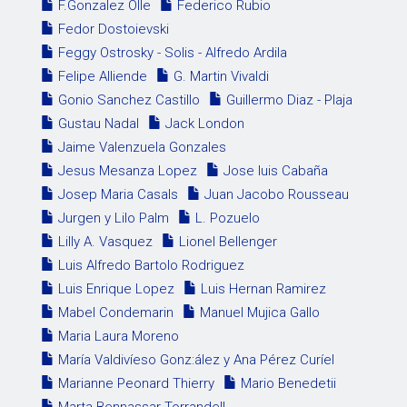
F.Gonzalez Olle
Federico Rubio
Fedor Dostoievski
Feggy Ostrosky - Solis - Alfredo Ardila
Felipe Alliende
G. Martin Vivaldi
Gonio Sanchez Castillo
Guillermo Diaz - Plaja
Gustau Nadal
Jack London
Jaime Valenzuela Gonzales
Jesus Mesanza Lopez
Jose luis Cabaña
Josep Maria Casals
Juan Jacobo Rousseau
Jurgen y Lilo Palm
L. Pozuelo
Lilly A. Vasquez
Lionel Bellenger
Luis Alfredo Bartolo Rodriguez
Luis Enrique Lopez
Luis Hernan Ramirez
Mabel Condemarin
Manuel Mujica Gallo
Maria Laura Moreno
María Valdivíeso Gonz:ález y Ana Pérez Curíel
Marianne Peonard Thierry
Mario Benedetii