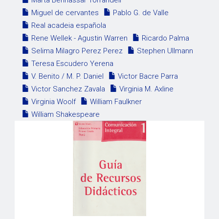
Marta Bennassar Torrandell
Miguel de cervantes
Pablo G. de Valle
Real acadeia española
Rene Wellek - Agustin Warren
Ricardo Palma
Selima Milagro Perez Perez
Stephen Ullmann
Teresa Escudero Yerena
V. Benito / M. P. Daniel
Victor Bacre Parra
Victor Sanchez Zavala
Virginia M. Axline
Virginia Woolf
William Faulkner
William Shakespeare