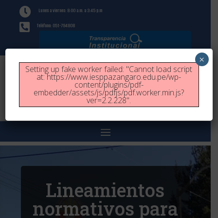

Lunes a viernes: 8:00 a.m. a 3:45 p.m

Teléfono: 051-794808
×
Setting up fake worker failed: "Cannot load script
at: https://www.iesppazangaro.edu.pe/wp-
content/plugins/pdf-
embedder/assets/js/pdfjs/pdf.worker.min.js?
ver=2.2.228".
Lineamientos
normativos para