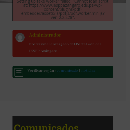
Setting up fake worker failed: "Cannot load script
at: https://www.iesppazangaro.edu.pe/wp-
content/plugins/pdf-
embedder/assets/js/pdfjs/pdf.worker.min.js?
ver=2.2.228".
Administrador
Profesional encargado del Portal web del
IESPP Azángaro
b
Verificar según :
comunicado
|
noticias
Comunicados